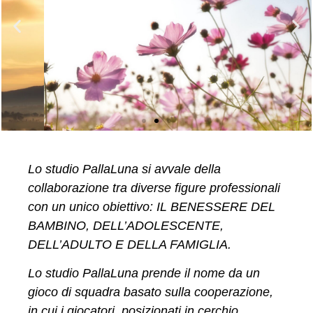
Interventi in analisi
Lo studio PallaLuna si avvale della
del comportamento
collaborazione tra diverse figure professionali
ABA
con un unico obiettivo: IL BENESSERE DEL
BAMBINO, DELL’ADOLESCENTE,
scopri di più
DELL’ADULTO E DELLA FAMIGLIA.
Lo studio PallaLuna prende il nome da un
gioco di squadra basato sulla cooperazione,
in cui i giocatori, posizionati in cerchio,