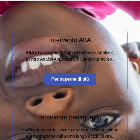
Intervento ABA
ABA
è l’acronimo di Applied Behavoir Analysis,
ovvero Analisi Applicata del Comportamento .
Per saperne di più
Intervento pedagogico
La Pedagogia è la scienza che studia l’educazione
e la formazione dell’uomo lungo il ciclo di vita…