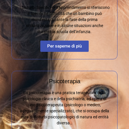
I Disturbi Specifici dell’Apprendimento si riferiscono
a specifiche difficoltà che un bambino può
manifesta durante la fase della prima
scolarizzazione e in alcune situazioni anche
durante la scuola dell’infanzia.
Per saperne di più
Psicoterapia
La psicoterapia è una pratica terapeutica della
psicologia clinica e della psichiatria, ad opera di
uno psicoterapeuta (psicologo o medico,
adeguatamente specializzato), che si occupa della
cura di disturbi psicopatologici di natura ed entità
diversa…