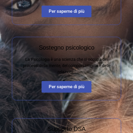
Per saperne di più
Sostegno psicologico
La Psicologia è una scienza che si occupa dei
processi della mente, del comportamento e delle
relazioni…
Per saperne di più
Supporto DSA